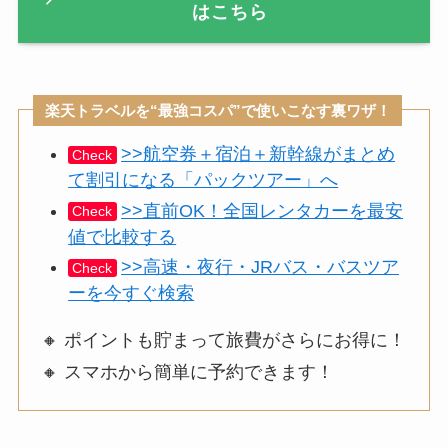
はこちら
楽天トラベルを“最強コスパ”で使いこなす裏ワザ！
>>航空券＋宿泊＋新幹線がまとめ
Check
て割引になる「パックツアー」へ
>>直前OK！全国レンタカーを最安
Check
値で比較する
>>高速・夜行・JRバス・バスツア
Check
ーを今すぐ検索
🔸 ポイントも貯まって旅費がさらにお得に！
🔸 スマホから簡単に予約できます！