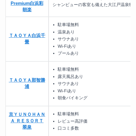
Premium白浜彩
シャンビューの客室も備えた大江戸温泉物語P
朝楽
駐車場無料
温泉あり
ＴＡＯＹＡ白浜千
サウナあり
畳
Wi-Fiあり
プールあり
駐車場無料
露天風呂あり
ＴＡＯＹＡ那智勝
サウナあり
浦
Wi-Fiあり
朝食バイキング
駐車場無料
京ＹＵＮＯＨＡＮ
Ａ ＲＥＳＯＲＴ
レビュー高評価
翠泉
口コミ多数