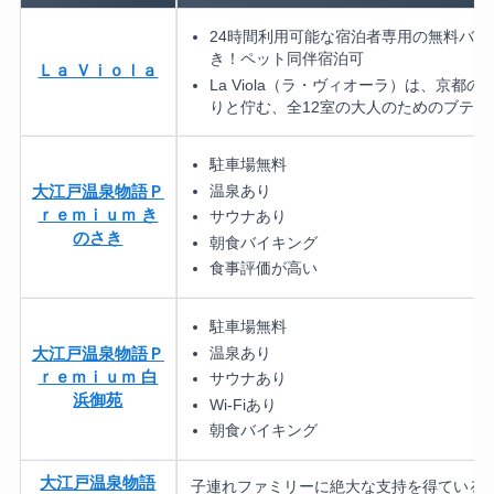
24時間利用可能な宿泊者専用の無料バー
き！ペット同伴宿泊可
Ｌａ Ｖｉｏｌａ
La Viola（ラ・ヴィオーラ）は、京都
りと佇む、全12室の大人のためのブティ
駐車場無料
温泉あり
大江戸温泉物語Ｐ
ｒｅｍｉｕｍ き
サウナあり
のさき
朝食バイキング
食事評価が高い
駐車場無料
温泉あり
大江戸温泉物語Ｐ
ｒｅｍｉｕｍ 白
サウナあり
浜御苑
Wi-Fiあり
朝食バイキング
大江戸温泉物語
子連れファミリーに絶大な支持を得ている