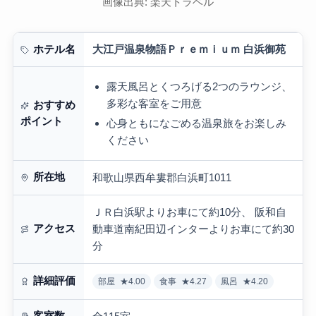
画像出典: 楽天トラベル
大江戸温泉物語Ｐｒｅｍｉｕｍ 白浜御苑
ホテル名
露天風呂とくつろげる2つのラウンジ、
多彩な客室をご用意
おすすめ
ポイント
心身ともになごめる温泉旅をお楽しみ
ください
所在地
和歌山県西牟婁郡白浜町1011
ＪＲ白浜駅よりお車にて約10分、 阪和自
アクセス
動車道南紀田辺インターよりお車にて約30
分
詳細評価
部屋
★4.00
食事
★4.27
風呂
★4.20
客室数