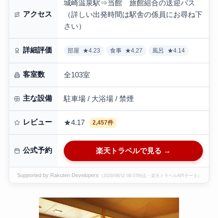
城崎温泉駅⇒当館 旅館組合の送迎バス
アクセス
（詳しい出発時間は駅舎の係員にお尋ね下
さい）
詳細評価
部屋
★4.23
食事
★4.27
風呂
★4.14
客室数
全103室
主な設備
駐車場 / 大浴場 / 禁煙
レビュー
★4.17
2,457件
公式予約
楽天トラベルで見る →
Supported by Rakuten Developers
（2026/06/11 06:07時点・楽天トラベルAPIデータ）