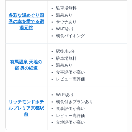
駐車場無料
温泉あり
多彩な湯めぐり四
季の幸を愛でる宿
サウナあり
湯元館
Wi-Fiあり
朝食バイキング
駅徒歩5分
駐車場無料
有馬温泉 天地の
温泉あり
宿 奥の細道
食事評価が高い
レビュー高評価
Wi-Fiあり
朝食付きプランあり
リッチモンドホテ
ルプレミア京都駅
食事評価が高い
前
レビュー高評価
立地評価が高い