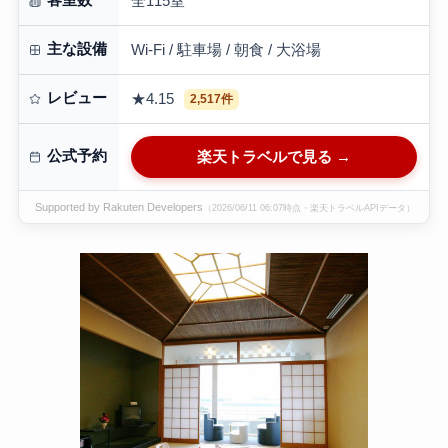
全115室
主な設備
Wi-Fi / 駐車場 / 朝食 / 大浴場
レビュー
★4.15
2,517件
公式予約
楽天トラベルで見る →
Supported by Rakuten Developers
（2026/06/11 06:07時点・楽天トラベルAPIデータ）