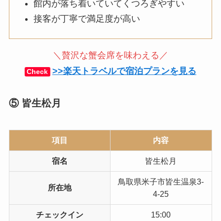
館内が落ち着いていてくつろぎやすい
接客が丁寧で満足度が高い
＼贅沢な蟹会席を味わえる／
>>楽天トラベルで宿泊プランを見る
Check
⑤ 皆生松月
項目
内容
宿名
皆生松月
鳥取県米子市皆生温泉3-
所在地
4-25
チェックイン
15:00