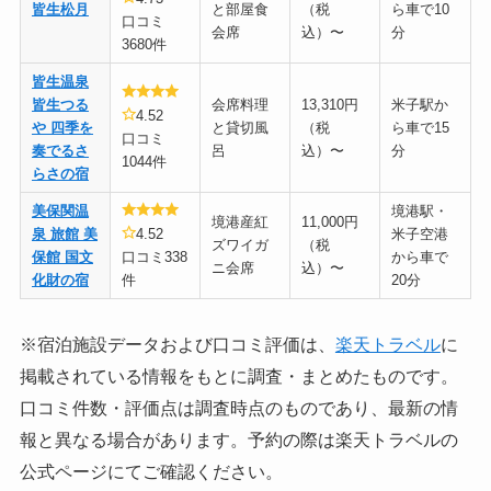
皆生松月
と部屋食
（税
ら車で10
口コミ
会席
込）〜
分
3680件
皆生温泉
皆生つる
会席料理
13,310円
米子駅か
4.52
や 四季を
と貸切風
（税
ら車で15
口コミ
奏でるさ
呂
込）〜
分
1044件
らさの宿
美保関温
境港駅・
境港産紅
11,000円
泉 旅館 美
4.52
米子空港
ズワイガ
（税
保館 国文
口コミ338
から車で
ニ会席
込）〜
化財の宿
件
20分
※宿泊施設データおよび口コミ評価は、
楽天トラベル
に
掲載されている情報をもとに調査・まとめたものです。
口コミ件数・評価点は調査時点のものであり、最新の情
報と異なる場合があります。予約の際は楽天トラベルの
公式ページにてご確認ください。