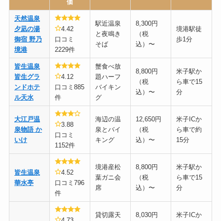
価
天然温泉
駅近温泉
8,300円
夕凪の湯
4.42
境港駅徒
と夜鳴き
（税
御宿 野乃
口コミ
歩1分
そば
込）〜
境港
2229件
皆生温泉
蟹食べ放
8,800円
米子駅か
皆生グラ
4.12
題ハーフ
（税
ら車で15
ンドホテ
口コミ885
バイキン
込）〜
分
ル天水
件
グ
大江戸温
海辺の温
12,650円
米子ICか
3.88
泉物語 か
泉とバイ
（税
ら車で約
口コミ
いけ
キング
込）〜
15分
1152件
境港産松
8,800円
米子駅か
皆生温泉
4.52
葉ガニ会
（税
ら車で15
華水亭
口コミ796
席
込）〜
分
件
貸切露天
8,030円
米子ICか
4.73