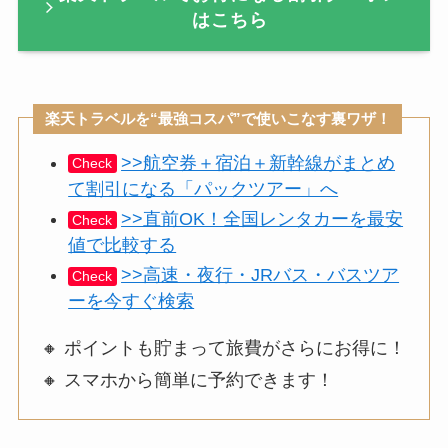
はこちら
楽天トラベルを“最強コスパ”で使いこなす裏ワザ！
>>航空券＋宿泊＋新幹線がまとめ
Check
て割引になる「パックツアー」へ
>>直前OK！全国レンタカーを最安
Check
値で比較する
>>高速・夜行・JRバス・バスツア
Check
ーを今すぐ検索
🔸 ポイントも貯まって旅費がさらにお得に！
🔸 スマホから簡単に予約できます！