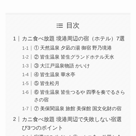
目次
カニ食べ放題 境港周辺の宿（ホテル）7選
① 天然温泉 夕凪の湯 御宿 野乃境港
② 皆生温泉 皆生グランドホテル天水
③ 大江戸温泉物語 かいけ
④ 皆生温泉 華水亭
⑤ 皆生松月
⑥ 皆生温泉 皆生つるや 四季を奏でるさら
さの宿
⑦ 美保関温泉 旅館 美保館 国文化財の宿
カニ食べ放題 境港周辺で失敗しない宿選
び3つのポイント