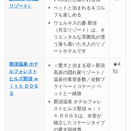
リゾート）
ペットと泊まれる＆ゴル
フも楽しめる
ウェルネスの森 那須
（共立リゾート）は、オ
リエンタルな雰囲気が漂
う落ち着いた大人のリゾ
ートホテルです
那須温泉 ホテ
★4.
＜愛犬と泊まる宿＞那須
ルフォレスト
51
高原の隠れ家リゾート／
ヒルズ那須 ｗ
温泉付客室多数／全館プ
ｉｔｈ ＤＯＧ
ライベートコテージ ペ
Ｓ
ットと一緒旅
那須温泉 ホテルフォレ
ストヒルズ那須 ｗｉｔ
ｈ ＤＯＧＳは、全室が
独立したコテージタイプ
の愛犬同伴専…