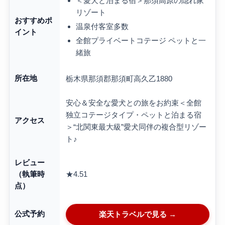
＜愛犬と泊まる宿＞那須高原の隠れ家
リゾート
おすすめポ
温泉付客室多数
イント
全館プライベートコテージ ペットと一
緒旅
所在地
栃木県那須郡那須町高久乙1880
安心＆安全な愛犬との旅をお約束＜全館
独立コテージタイプ・ペットと泊まる宿
アクセス
＞“北関東最大級”愛犬同伴の複合型リゾー
ト♪
レビュー
★4.51
（執筆時
点）
公式予約
楽天トラベルで見る →