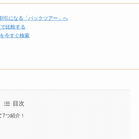
て割引になる「パックツアー」へ
値で比較する
ーを今すぐ検索
目次
て7つ紹介！