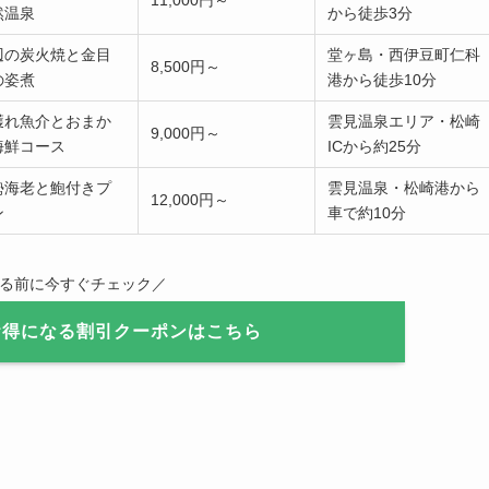
11,000円～
然温泉
から徒歩3分
辺の炭火焼と金目
堂ヶ島・西伊豆町仁科
8,500円～
の姿煮
港から徒歩10分
獲れ魚介とおまか
雲見温泉エリア・松崎
9,000円～
海鮮コース
ICから約25分
勢海老と鮑付きプ
雲見温泉・松崎港から
12,000円～
ン
車で約10分
なる前に今すぐチェック／
お得になる割引クーポンはこちら