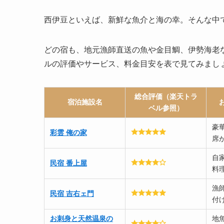
西伊豆といえば、新鮮な魚介と海の幸。そんな中
どの宿も、地元漁師直送の魚や金目鯛、伊勢海老
ルの評価やサービス、料金目安を表で見てみまし
総合評価（楽天トラ
宿泊施設名
ベル参照）
豪
彩雲 俺の家
席
自
民宿 番上屋
料
漁
民宿 吉右ェ門
付
お刺身と天然温泉の
地