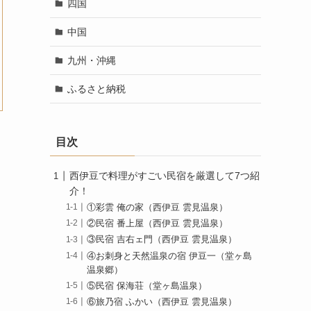
四国
中国
九州・沖縄
ふるさと納税
目次
西伊豆で料理がすごい民宿を厳選して7つ紹
介！
①彩雲 俺の家（西伊豆 雲見温泉）
②民宿 番上屋（西伊豆 雲見温泉）
③民宿 吉右ェ門（西伊豆 雲見温泉）
④お刺身と天然温泉の宿 伊豆一（堂ヶ島
温泉郷）
⑤民宿 保海荘（堂ヶ島温泉）
⑥旅乃宿 ふかい（西伊豆 雲見温泉）