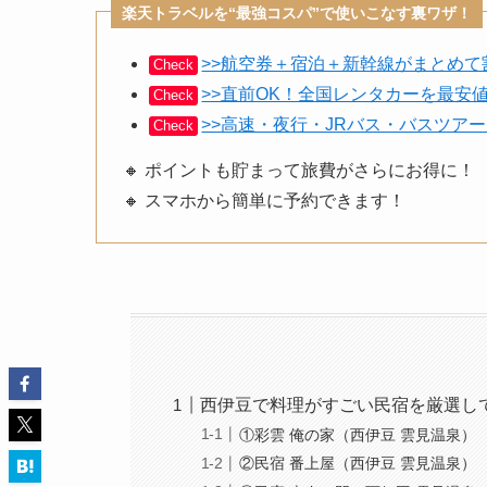
楽天トラベルを“最強コスパ”で使いこなす裏ワザ！
>>航空券＋宿泊＋新幹線がまとめ
Check
>>直前OK！全国レンタカーを最安
Check
>>高速・夜行・JRバス・バスツア
Check
🔸 ポイントも貯まって旅費がさらにお得に！
🔸 スマホから簡単に予約できます！
西伊豆で料理がすごい民宿を厳選し
①彩雲 俺の家（西伊豆 雲見温泉）
②民宿 番上屋（西伊豆 雲見温泉）