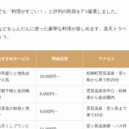
でも「料理がすごい！」と評判の民宿を7つ厳選しました。
などをふんだんに使った豪華な料理が楽しめます。楽天トラベ
ょう。
おすすめサービス
料金目安
アクセス
華舟盛りと地魚会
松崎町雲見温泉・堂ヶ
10,000円～
が人気
島から車で約20分
家製干物と金目鯛
雲見温泉街中心・松崎
8,000円～
理
港から徒歩圏内
師直送の刺身と煮
雲見温泉・堂ヶ島まで
9,500円～
け
車で15分
魚尽くしプランと
堂ヶ島温泉郷・バス停