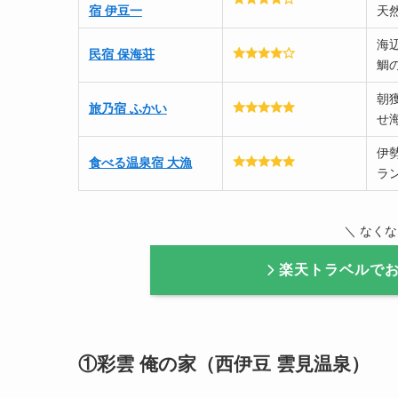
宿 伊豆一
天
海
民宿 保海荘
鯛
朝
旅乃宿 ふかい
せ
伊
食べる温泉宿 大漁
ラ
＼ なく
楽天トラベルで
①彩雲 俺の家（西伊豆 雲見温泉）