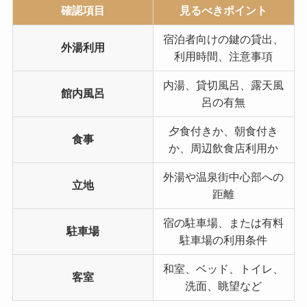
確認項目
見るべきポイント
宿泊者向けの鍵の貸出、
外湯利用
利用時間、注意事項
内湯、貸切風呂、露天風
館内風呂
呂の有無
夕食付きか、朝食付き
食事
か、周辺飲食店利用か
外湯や温泉街中心部への
立地
距離
宿の駐車場、または有料
駐車場
駐車場の利用条件
和室、ベッド、トイレ、
客室
洗面、眺望など