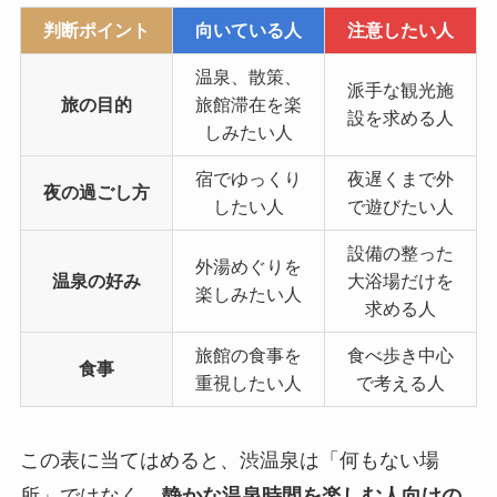
判断ポイント
向いている人
注意したい人
温泉、散策、
派手な観光施
旅の目的
旅館滞在を楽
設を求める人
しみたい人
宿でゆっくり
夜遅くまで外
夜の過ごし方
したい人
で遊びたい人
設備の整った
外湯めぐりを
温泉の好み
大浴場だけを
楽しみたい人
求める人
旅館の食事を
食べ歩き中心
食事
重視したい人
で考える人
この表に当てはめると、渋温泉は「何もない場
所」ではなく、
静かな温泉時間を楽しむ人向けの