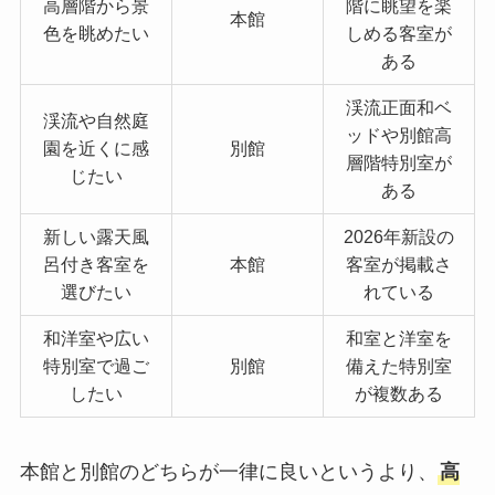
高層階から景
階に眺望を楽
本館
色を眺めたい
しめる客室が
ある
渓流正面和ベ
渓流や自然庭
ッドや別館高
園を近くに感
別館
層階特別室が
じたい
ある
新しい露天風
2026年新設の
呂付き客室を
本館
客室が掲載さ
選びたい
れている
和洋室や広い
和室と洋室を
特別室で過ご
別館
備えた特別室
したい
が複数ある
本館と別館のどちらが一律に良いというより、
高