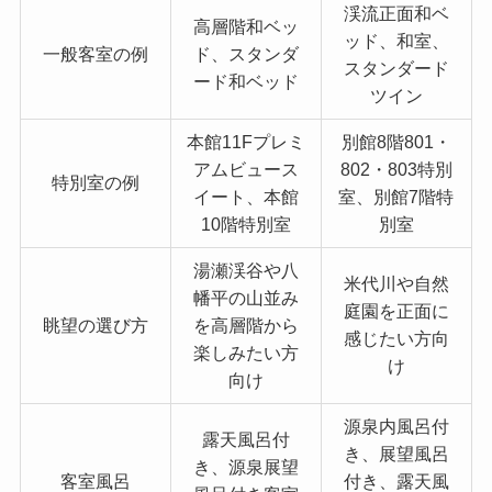
渓流正面和ベ
高層階和ベッ
ッド、和室、
一般客室の例
ド、スタンダ
スタンダード
ード和ベッド
ツイン
本館11Fプレミ
別館8階801・
アムビュース
802・803特別
特別室の例
イート、本館
室、別館7階特
10階特別室
別室
湯瀬渓谷や八
米代川や自然
幡平の山並み
庭園を正面に
眺望の選び方
を高層階から
感じたい方向
楽しみたい方
け
向け
源泉内風呂付
露天風呂付
き、展望風呂
き、源泉展望
客室風呂
付き、露天風