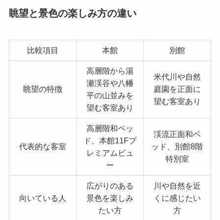
眺望と景色の楽しみ方の違い
比較項目
本館
別館
高層階から湯
米代川や自然
瀬渓谷や八幡
眺望の特徴
庭園を正面に
平の山並みを
望む客室あり
望む客室あり
高層階和ベッ
渓流正面和ベ
ド、本館11Fプ
代表的な客室
ッド、別館8階
レミアムビュ
特別室
ー
広がりのある
川や自然を近
向いている人
景色を楽しみ
くに感じたい
たい方
方