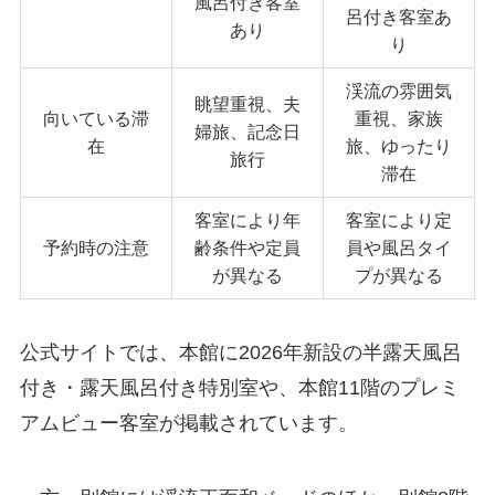
風呂付き客室
呂付き客室あ
あり
り
渓流の雰囲気
眺望重視、夫
向いている滞
重視、家族
婦旅、記念日
在
旅、ゆったり
旅行
滞在
客室により年
客室により定
予約時の注意
齢条件や定員
員や風呂タイ
が異なる
プが異なる
公式サイトでは、本館に2026年新設の半露天風呂
付き・露天風呂付き特別室や、本館11階のプレミ
アムビュー客室が掲載されています。